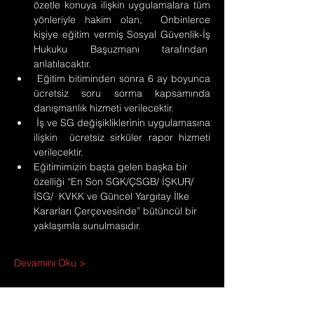
özetle konuya ilişkin uygulamalara tüm 
yönleriyle hakim olan,  Onbinlerce 
kişiye eğitim vermiş Sosyal Güvenlik-İş 
Hukuku Başuzmanı tarafından  
anlatılacaktır.
 Eğitim bitiminden sonra 6 ay boyunca 
ücretsiz soru sorma kapsamında 
danışmanlık hizmeti verilecektir.
 İş ve SG değişikliklerinin uygulamasına 
ilişkin  ücretsiz sirküler rapor hizmeti 
verilecektir.
Eğitimimizin başta gelen başka bir 
özelliği “En Son SGK/ÇSGB/ İŞKUR/ 
İSG/  KVKK ve Güncel Yargıtay İlke 
Kararları Çerçevesinde” bütüncül bir 
yaklaşımla sunulmasıdır.
Devamını Oku >
Bu Etkinliği Paylaş