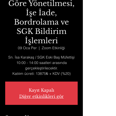
Göre Yönetilmesi,
İşe İade,
Bordrolama ve
SGK Bildirim
İşlemleri
09 Oca Per
  |  
Zoom Etkinliği
Sn. İsa Karakaş / SGK Eski Baş Müfettişi
10:00 - 14:00 saatleri arasında
gerçekleştirilecektir.
Katılım ücreti: 13875₺ + KDV (%20)
Kayıt Kapalı
Diğer etkinlikleri gör