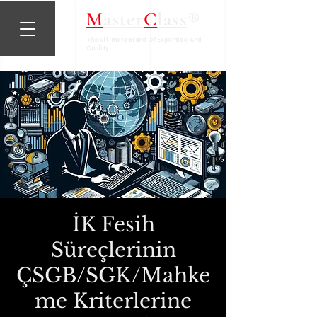
®
M
aster
C
lass
The Ultimate Brand Of Expertise And
Quality
İK Fesih
Süreçlerinin
ÇSGB/SGK/Mahke
me Kriterlerine