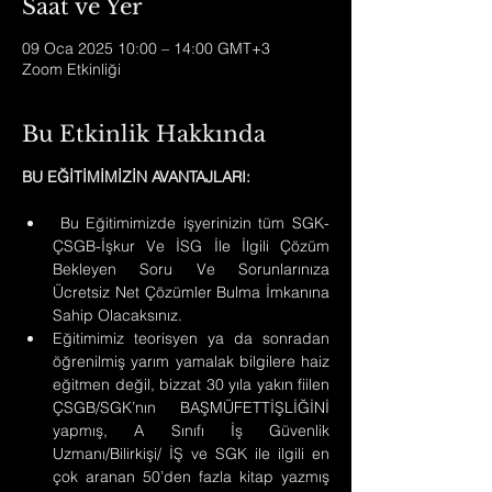
Saat ve Yer
09 Oca 2025 10:00 – 14:00 GMT+3
Zoom Etkinliği
Bu Etkinlik Hakkında
BU EĞİTİMİMİZİN AVANTAJLARI:
 Bu Eğitimimizde işyerinizin tüm SGK-
ÇSGB-İşkur Ve İSG İle İlgili Çözüm 
Bekleyen Soru Ve Sorunlarınıza 
Ücretsiz Net Çözümler Bulma İmkanına 
Sahip Olacaksınız.
Eğitimimiz teorisyen ya da sonradan 
öğrenilmiş yarım yamalak bilgilere haiz 
eğitmen değil, bizzat 30 yıla yakın fiilen 
ÇSGB/SGK’nın  BAŞMÜFETTİŞLİĞİNİ 
yapmış, A Sınıfı İş Güvenlik 
Uzmanı/Bilirkişi/ İŞ ve SGK ile ilgili en 
çok aranan 50’den fazla kitap yazmış 