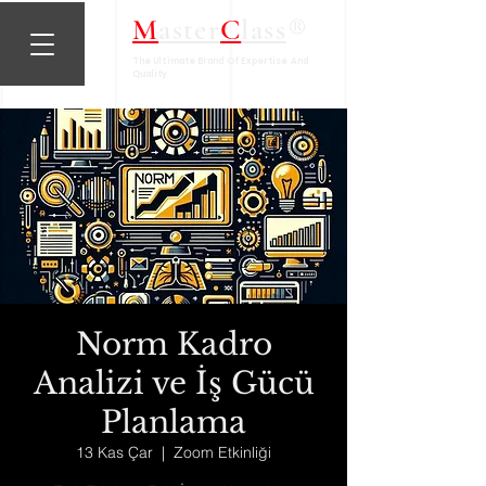
®
M
aster
C
lass
The Ultimate Brand Of Expertise And
Quality
Norm Kadro
Analizi ve İş Gücü
Planlama
13 Kas Çar
  |  
Zoom Etkinliği