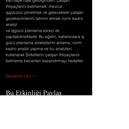
karmaşık hale geldiğinden, çalışan 
ihtiyaçlarını belirlemek, mevcut
işgücünü yönetmek ve gelecekteki çalışan 
gereksinimlerini tahmin etmek norm kadro 
analizi
ve işgücü planlama süreci ile 
yapılabilmektedir. Bu eğitim, katılımcılara iş 
gücü planlama stratejilerini anlama, norm 
kadro analizi yapma ve bu analizleri 
kullanarak Şirketlerin çalışan ihtiyaçlarını 
belirleme becerileri kazandırmayı hedefler.
Devamını Oku >
Bu Etkinliği Paylaş
®