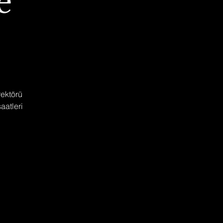
e
rektörü
aatleri