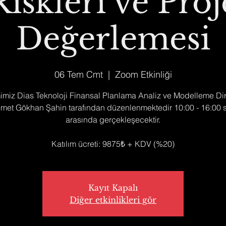
Riskleri ve Proj
Değerlemesi
06 Tem Cmt
  |  
Zoom Etkinliği
imiz Dias Teknoloji Finansal Planlama Analiz ve Modelleme Di
met Gökhan Şahin tarafından düzenlenmektedir 10:00 - 16:00 s
arasında gerçekleşecektir.
Katılım ücreti: 9875₺ + KDV (%20)
Kayıt Kapalı
Diğer etkinlikleri gör