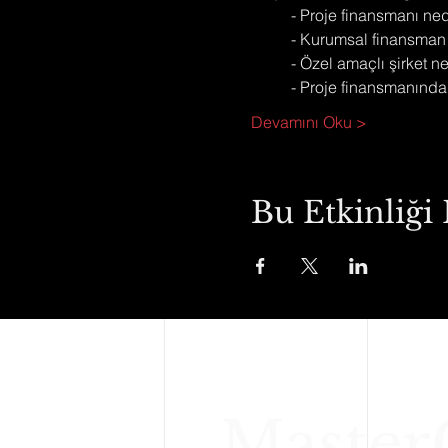
          - Proje finansmanı ne
          - Kurumsal finansma
          - Özel amaçlı şirke
          - Proje finansmanınd
Devamını Oku >
Bu Etkinliği 
Master