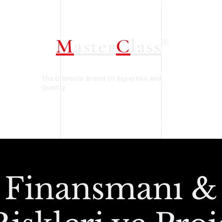
M
aster
C
lass
®
The Ultimate Brand Of Expertise And
Quality
amız
Yaklaşan Eğitimler
Size Özel Eğitim Çözümleri
Ne Yaparız
 Finansmanı &