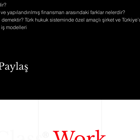
dir?
n ve yapılandırılmış finansman arasındaki farklar nelerdir?
t ne demektir? Türk hukuk sisteminde özel amaçlı şirket ve Türkiye
a iş modelleri
Paylaş
Class
Work
®