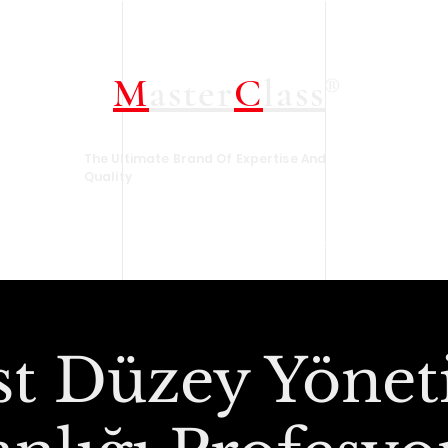
M
aster
C
lass
®
The Ultimate Brand Of Expertise And
Quality
amız
Yaklaşan Eğitimler
Size Özel Eğitim Çözümleri
Ne Yaparız
st Düzey Yöneti