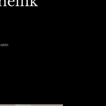
nellik
ektir.