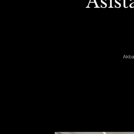
Asist
Akban