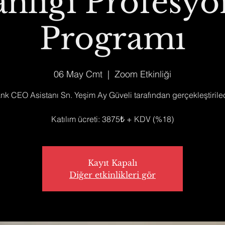
anlığı Profesyo
Programı
06 May Cmt
  |  
Zoom Etkinliği
k CEO Asistanı Sn. Yeşim Ay Güveli tarafından gerçekleştirilec
Katılım ücreti: 3875₺ + KDV (%18)
Kayıt Kapalı
Diğer etkinlikleri gör