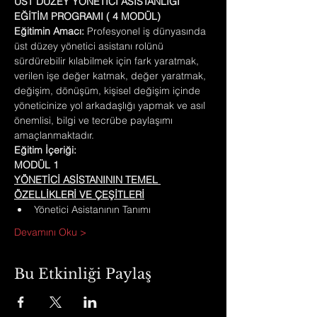
ÜST DÜZEY YÖNETİCİ ASİSTANLIĞI 
EĞİTİM PROGRAMI ( 4 MODÜL)
Eğitimin Amacı:
 Profesyonel iş dünyasında 
üst düzey yönetici asistanı rolünü 
sürdürebilir kılabilmek için fark yaratmak, 
verilen işe değer katmak, değer yaratmak, 
değişim, dönüşüm, kişisel değişim içinde 
yöneticinize yol arkadaşlığı yapmak ve asıl 
önemlisi, bilgi ve tecrübe paylaşımı 
amaçlanmaktadır.
Eğitim İçeriği:
MODÜL 1
YÖNETİCİ ASİSTANININ TEMEL 
ÖZELLİKLERİ VE ÇEŞİTLERİ
Yönetici Asistanının Tanımı
Devamını Oku >
Bu Etkinliği Paylaş