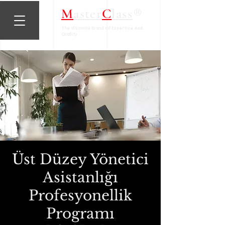
®
M
aster
C
lass
The Ultimate Brand Of Expertise And
Quality
Üst Düzey Yönetici
Asistanlığı
Profesyonellik
Programı