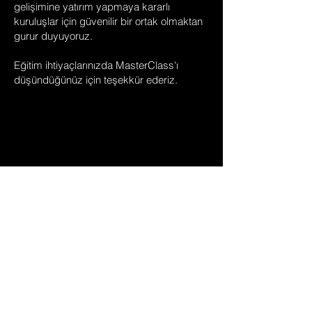
gelişimine yatırım yapmaya kararlı
kuruluşlar için güvenilir bir ortak olmaktan
gurur duyuyoruz.
Eğitim ihtiyaçlarınızda
MasterClass'ı
düşündüğünüz için teşekkür ederiz.
®
MasterClass
Work
Acıbadem Mahallesi Çeçen Sokak.
Akasya A Blok Kat: 23 Üsküdar