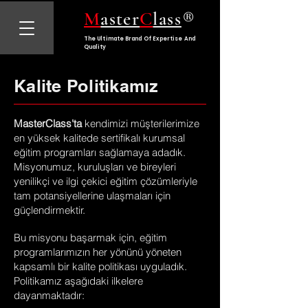
®
M
aster
C
lass
The Ultimate Brand Of Expertise And
Quality
Kalite Politikamız
MasterClass'ta
kendimizi müşterilerimize
en yüksek kalitede sertifikalı kurumsal
eğitim programları sağlamaya adadık.
Misyonumuz, kuruluşları ve bireyleri
yenilikçi ve ilgi çekici eğitim çözümleriyle
tam potansiyellerine ulaşmaları için
güçlendirmektir.
Bu misyonu başarmak için, eğitim
programlarımızın her yönünü yöneten
kapsamlı bir kalite politikası uyguladık.
Politikamız aşağıdaki ilkelere
dayanmaktadır: